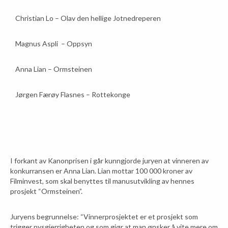
Christian Lo – Olav den hellige Jotnedreperen
Magnus Aspli – Oppsyn
Anna Lian – Ormsteinen
Jørgen Færøy Flasnes – Rottekonge
I forkant av Kanonprisen i går kunngjorde juryen at vinneren av
konkurransen er Anna Lian. Lian mottar 100 000 kroner av
Filminvest, som skal benyttes til manusutvikling av hennes
prosjekt “Ormsteinen”.
Juryens begrunnelse: “Vinnerprosjektet er et prosjekt som
trigger nysgjerrigheten og som gjør at man ønsker å vite mere om