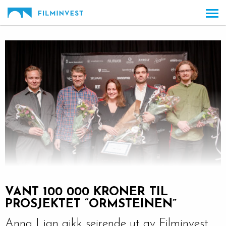
Gå
Forstørre
til
skrift
innholdet
VANT 100 000 KRONER TIL
PROSJEKTET “ORMSTEINEN”
Anna Lian gikk seirende ut av Filminvest