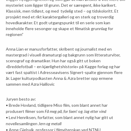
mysteriet som ligger til grunn. Det er særegent, ikke karikert.
Klassisk, men tidløst, og med tydelig sted – og tidskoloritt. Et
prosjekt med et rikt karaktergalleri og en sterk og troverdig
hovedkarakter. Et godt utgangspunkt til en serie som kan
inneholde flere sesonger og skape et filmatisk grunnlag for
regionen”
Anna Lian er manusforfatter, skribent og journalist med en
mastergrad i visuell dramaturgi og bakgrunn som litteraturviter,
scenograf og dramatiker. Hun har også gitt ut boken
«Breddefotball – en kjærlighetshistorie» på Kagge forlag og har
vært fast spaltist i Adresseavisens Signert-spalte gjennom flere
år. Lager kulturpodkasten Anna & Azra bretter opp ermene
sammen med Azra Halilovic
Juryen besto av:
• Brede Hovland, tidligere Miso film, som blant annet har
produsert filmer som
Få meg på, for faen!
og
Jag etter vind
• Levi Henriksen, forfatter, som blant annet nylig har gitt ut
novellesamlingen
Jern og metall
• Anne Gjelsvik, professor i filmvitenskap ved NTNU