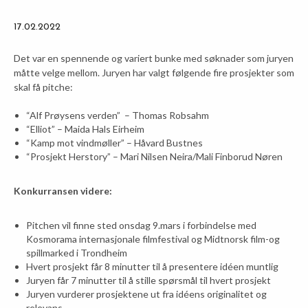
17.02.2022
Det var en spennende og variert bunke med søknader som juryen
måtte velge mellom. Juryen har valgt følgende fire prosjekter som
skal få pitche:
“Alf Prøysens verden” – Thomas Robsahm
“Elliot” – Maida Hals Eirheim
“Kamp mot vindmøller” – Håvard Bustnes
“Prosjekt Herstory” – Mari Nilsen Neira/Mali Finborud Nøren
Konkurransen videre:
Pitchen vil finne sted onsdag 9.mars i forbindelse med
Kosmorama internasjonale filmfestival og Midtnorsk film-og
spillmarked i Trondheim
Hvert prosjekt får 8 minutter til å presentere idéen muntlig
Juryen får 7 minutter til å stille spørsmål til hvert prosjekt
Juryen vurderer prosjektene ut fra idéens originalitet og
relevans