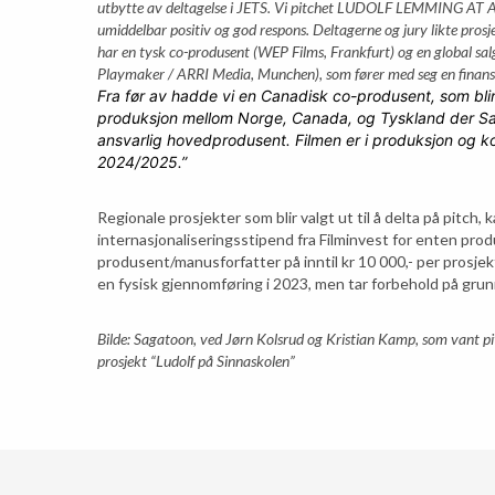
utbytte av deltagelse i JETS. Vi pitchet LUDOLF LEMMING A
umiddelbar positiv og god respons. Deltagerne og jury likte prosjek
har en tysk co-produsent (WEP Films, Frankfurt) og en global sal
Playmaker / ARRI Media, Munchen), som fører med seg en finans
Fra før av hadde vi en Canadisk co-produsent, som blir
produksjon mellom Norge, Canada, og Tyskland der Sa
ansvarlig hovedprodusent.
Filmen er i produksjon og k
2024/2025.”
Regionale prosjekter som blir valgt ut til å delta på pitch,
internasjonaliseringsstipend fra Filminvest for enten prod
produsent/manusforfatter på inntil kr 10 000,- per prosje
en fysisk gjennomføring i 2023, men tar forbehold på gr
Bilde: Sagatoon, ved Jørn Kolsrud og Kristian Kamp, som vant p
prosjekt “Ludolf på Sinnaskolen”