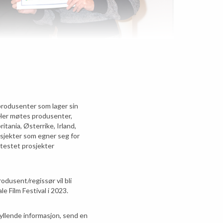
 produsenter som lager sin
). Her møtes produsenter,
itania, Østerrike, Irland,
sjekter som egner seg for
å testet prosjekter
odusent/regissør vil bli
le Film Festival i 2023.
fyllende informasjon, send en