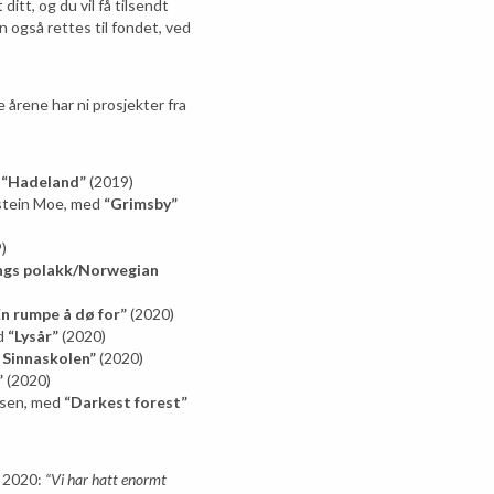
itt, og du vil få tilsendt
n også rettes til fondet, ved
 årene har ni prosjekter fra
“Hadeland”
(2019)
stein Moe, med
“Grimsby”
)
ngs polakk/Norwegian
En rumpe å dø for”
(2020)
ed
“Lysår”
(2020)
 Sinnaskolen”
(2020)
”
(2020)
asen, med
“Darkest forest”
i 2020:
“Vi har hatt enormt