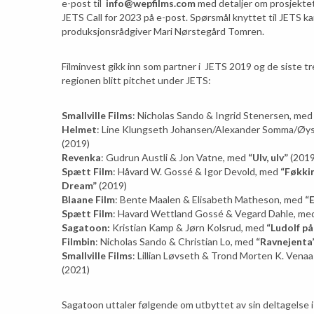
e-post til
info@wepfilms.com
med detaljer om prosjektet d
JETS Call for 2023 på e-post. Spørsmål knyttet til JETS ka
produksjonsrådgiver Mari Nørstegård Tomren.
Filminvest gikk inn som partner i JETS 2019 og de siste tre
regionen blitt pitchet under JETS:
Smallville Films
: Nicholas Sando & Ingrid Stenersen, med
Helmet
: Line Klungseth Johansen/Alexander Somma/Øy
(2019)
Revenka
: Gudrun Austli & Jon Vatne, med
“Ulv, ulv”
(2019
Spætt Film
: Håvard W. Gossé & Igor Devold, med
“Føkki
Dream”
(2019)
Blaane Film
: Bente Maalen & Elisabeth Matheson, med
“
Spætt Film
: Havard Wettland Gossé & Vegard Dahle, m
Sagatoon:
Kristian Kamp & Jørn Kolsrud, med
“Ludolf på
Filmbin
: Nicholas Sando & Christian Lo, med
“Ravnejenta
Smallville Films
: Lillian Løvseth & Trond Morten K. Vena
(2021)
Sagatoon uttaler følgende om utbyttet av sin deltagelse 