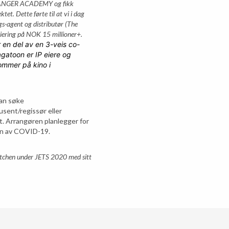
T ANGER ACADEMY og fikk
tet. Dette førte til at vi i dag
gs-agent og distributør (The
iering på NOK 15 millioner+.
 en del av en 3-veis co-
gatoon er IP eiere og
ommer på kino i
 kan søke
usent/regissør eller
kt. Arrangøren planlegger for
unn av COVID-19.
itchen under JETS 2020 med sitt