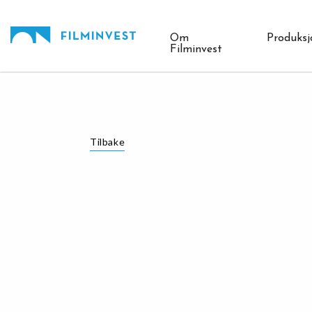
Gå
Forstørre
til
skrift
innholdet
Om
Produksj
Filminvest
Tilbake