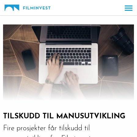
Gå
Forstørre
til
skrift
innholdet
TILSKUDD TIL MANUSUTVIKLING
Fire prosjekter får tilskudd til