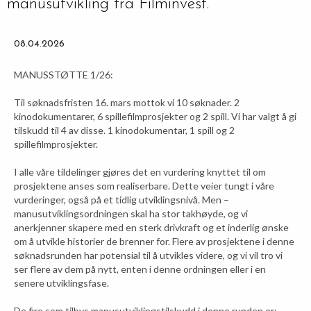
manusutvikling fra Filminvest.
08.04.2026
MANUSSTØTTE 1/26:
Til søknadsfristen 16. mars mottok vi 10 søknader. 2
kinodokumentarer, 6 spillefilmprosjekter og 2 spill. Vi har valgt å gi
tilskudd til 4 av disse. 1 kinodokumentar, 1 spill og 2
spillefilmprosjekter.
I alle våre tildelinger gjøres det en vurdering knyttet til om
prosjektene anses som realiserbare. Dette veier tungt i våre
vurderinger, også på et tidlig utviklingsnivå. Men –
manusutviklingsordningen skal ha stor takhøyde, og vi
anerkjenner skapere med en sterk drivkraft og et inderlig ønske
om å utvikle historier de brenner for. Flere av prosjektene i denne
søknadsrunden har potensial til å utvikles videre, og vi vil tro vi
ser flere av dem på nytt, enten i denne ordningen eller i en
senere utviklingsfase.
De fire som tilbys manusutviklingstilskudd i denne runden er: