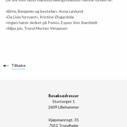
«Birte, Benjamin og bestefar», Anna Løvlund
«Da Livia forsvant», Kristine Øygardslia
«Ingen hører skriket på Pomo», Espen Von Ibenfeldt
«Siljas jul», Trond Morten Venaasen
Tilbake
Besøksadresser
Stortorget 1
2609 Lillehammer
Kjøpmannsgt. 35
7011 Trondheim