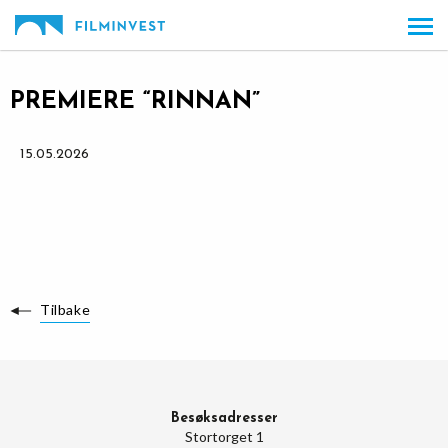
Gå
Forstørre
til
skrift
innholdet
PREMIERE “RINNAN”
15.05.2026
Tilbake
Besøksadresser
Stortorget 1